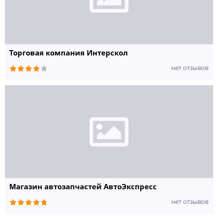
366 руб.
Набор ПЕРЧАТКИ-М 3015-М
335 руб.
1Toy
Торговая компания Интерскол
Игрушка Вывернушка 2 в 1 Бульдог-Пингвин 1toy Т12331
384 руб.
нет отзывов
Игрушка Вывернушка 2 в 1 Ежик-Черепаха 1toy Т10918
390 руб.
Игрушка Вывернушка 2 в 1 Жираф-Бегемот 1toy Т10917
388 руб.
Игрушка Вывернушка 2 в 1 Коричневая собачка-Фиолетовая панда
1toy Т12328
386 руб.
Игрушка Вывернушка 2 в 1 Ням-Ням Единорог с аром.попкорна
Дракончик фрукт.мармелад 40см 1toy Т13923
2222 руб.
Игрушка Вывернушка 2 в 1 Ням-Ням Крокодильчик с аром, ябл.
пирога-Жираф арах.пасты 35см 1toy Т13916
Магазин автозапчастей АвтоЭкспресс
1786 руб.
нет отзывов
Игрушка Вывернушка 2 в 1 Ням-Ням Крокодильчик яблочный
пирог,Жираф арахисовая паста 40см 1toy Т13924