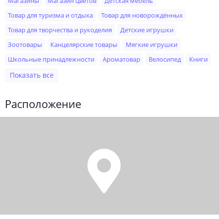
Магазины
Магазин цветов
Детская мебель
Товар для туризма и отдыха
Товар для новорождённых
Товар для творчества и рукоделия
Детские игрушки
Зоотовары
Канцелярские товары
Мягкие игрушки
Школьные принадлежности
Ароматовар
Велосипед
Книги
Показать все
Расположение