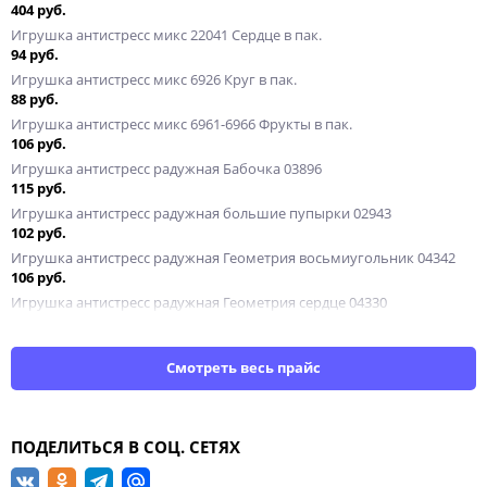
404 руб.
Игрушка антистресс микс 22041 Сердце в пак.
94 руб.
Игрушка антистресс микс 6926 Круг в пак.
88 руб.
Игрушка антистресс микс 6961-6966 Фрукты в пак.
106 руб.
Игрушка антистресс радужная Бабочка 03896
115 руб.
Игрушка антистресс радужная большие пупырки 02943
102 руб.
Игрушка антистресс радужная Геометрия восьмиугольник 04342
106 руб.
Игрушка антистресс радужная Геометрия сердце 04330
94.50 руб.
Игрушка антистресс радужная микс 555953
101 руб.
Смотреть весь прайс
Игрушка антистресс радужная Фигурка Квадрат 04328
101 руб.
Игрушка антистресс радужная Фигурка Рыбка 653027
ПОДЕЛИТЬСЯ В СОЦ. СЕТЯХ
94.50 руб.
Игрушка антистресс радужная Фигурка Собака 04484