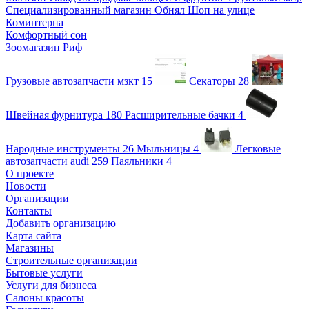
Специализированный магазин Обнял Шоп на улице
Коминтерна
Комфортный сон
Зоомагазин Риф
Грузовые автозапчасти мзкт
15
Секаторы
28
Швейная фурнитура
180
Расширительные бачки
4
Народные инструменты
26
Мыльницы
4
Легковые
автозапчасти audi
259
Паяльники
4
О проекте
Новости
Организации
Контакты
Добавить организацию
Карта сайта
Магазины
Строительные организации
Бытовые услуги
Услуги для бизнеса
Салоны красоты