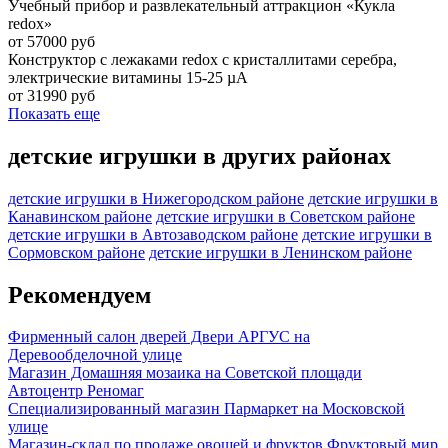
Учебный прибор и развлекательный аттракцион «Кукла
redox»
от 57000 руб
Конструктор с лежаками redox с кристаллитами серебра,
электрические витамины 15-25 µА
от 31990 руб
Показать еще
детские игрушки в других районах
детские игрушки в Нижегородском районе
детские игрушки в
Канавинском районе
детские игрушки в Советском районе
детские игрушки в Автозаводском районе
детские игрушки в
Сормовском районе
детские игрушки в Ленинском районе
Рекомендуем
Фирменный салон дверей Двери АРГУС на
Деревообделочной улице
Магазин Домашняя мозаика на Советской площади
Автоцентр Реномаг
Специализированный магазин Пармаркет на Московской
улице
Магазин-склад по продаже овощей и фруктов Фруктовый мир