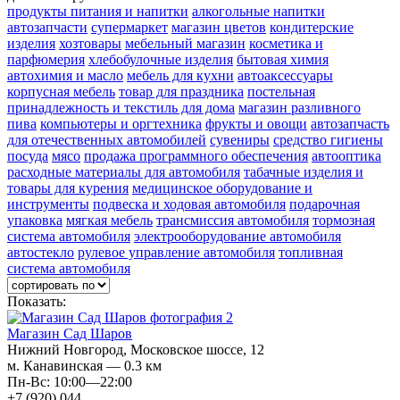
продукты питания и напитки
алкогольные напитки
автозапчасти
супермаркет
магазин цветов
кондитерские
изделия
хозтовары
мебельный магазин
косметика и
парфюмерия
хлебобулочные изделия
бытовая химия
автохимия и масло
мебель для кухни
автоаксессуары
корпусная мебель
товар для праздника
постельная
принадлежность и текстиль для дома
магазин разливного
пива
компьютеры и оргтехника
фрукты и овощи
автозапчасть
для отечественных автомобилей
сувениры
средство гигиены
посуда
мясо
продажа программного обеспечения
автооптика
расходные материалы для автомобиля
табачные изделия и
товары для курения
медицинское оборудование и
инструменты
подвеска и ходовая автомобиля
подарочная
упаковка
мягкая мебель
трансмиссия автомобиля
тормозная
система автомобиля
электрооборудование автомобиля
автостекло
рулевое управление автомобиля
топливная
система автомобиля
Показать:
Магазин Сад Шаров
Нижний Новгород, Московское шоссе, 12
м. Канавинская — 0.3 км
Пн-Вс: 10:00—22:00
+7 (920) 044