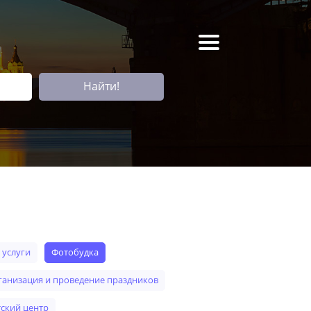
Найти!
е услуги
фотобудка
рганизация и проведение праздников
етский центр