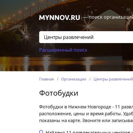
— поиск организаци
Расширенный поиск
Главная
Организации
Центры развлечений
Фотобудки
Фотобудки в Нижнем Новгороде - 11 разв
расположение, цены и время работы. Удо
показаны на карте. Звоните или записыва
Найдено
11
развлекательных центров