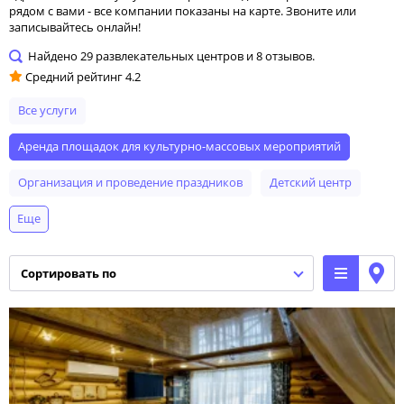
рядом с вами - все компании показаны на карте. Звоните или
записывайтесь онлайн!
Найдено
29
развлекательных центров и
8
отзывов.
Средний рейтинг
4.2
Все услуги
аренда площадок для культурно-массовых мероприятий
организация и проведение праздников
детский центр
Еще
услуги праздничного оформления
организация детских праздников
бассейн
кальянная
сортировать по
игровая площадка
квест
творческий коллектив
услуга аниматора
прокат спортивного инвентаря и техники
организация корпоративов
аттракцион