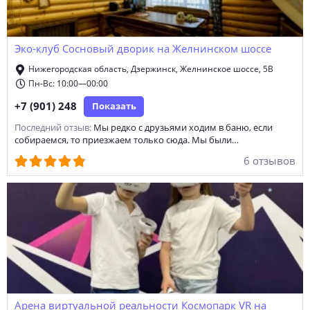
организация дня рождения
тимбилдинг
Эко-клуб Сосновый дворик на Желнинском шоссе
организация свадьбы
прокат велосипедов
Нижегородская область, Дзержинск, Желнинское шоссе, 5В
компьютерный клуб
кейтеринг
лазертаг
Пн-Вс: 10:00—00:00
+7 (901) 248
Показать
русский бильярд
организация выпускного вечера
Последний отзыв:
Мы редко с друзьями ходим в баню, если
выездная регистрация брака
стрелковый клуб
собираемся, то приезжаем только сюда. Мы были…
6 отзывов
круглосуточное интернет-кафе
прокат квадроциклов
пейнтбол
клуб виртуальной реальности
конный клуб и ипподром
организация юбилея
американский пул
каток
новогодние корпоративы
аренда лодки
прокат лыж
пляж
стадион
спортивно-интеллектуальный клуб
Арена виртуальной реальности Космопарк VR на