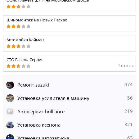
Офис Планета ШИН на Московском шоссе
Шиномонтаж на Новых Песках
Автомойка Кайман
СТО Газель-Сервис
1 отзыв
474
Ремонт suzuki
56
Установка усилителя в машину
219
Автосервис brilliance
321
Установка ксенона
63
Установка автозапуска