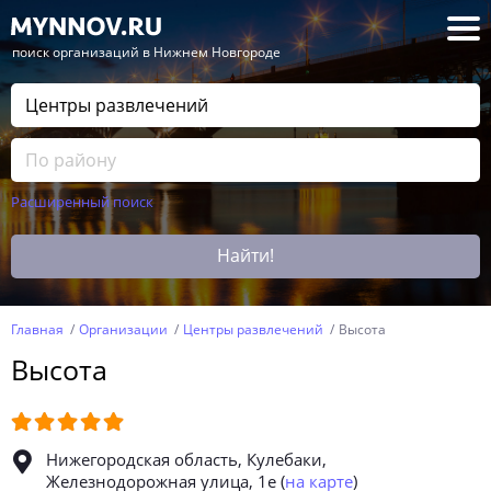
— поиск организаций в Нижнем Новгороде
Расширенный поиск
Найти!
Главная
Организации
Центры развлечений
Высота
Высота
Нижегородская область, Кулебаки,
Железнодорожная улица, 1е
(
на карте
)