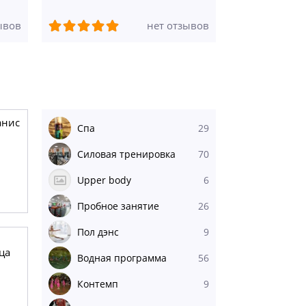
районе
ывов
нет отзывов
анис
Спа
29
Силовая тренировка
70
Upper body
6
Пробное занятие
26
Пол дэнс
9
ца
Водная программа
56
Контемп
9