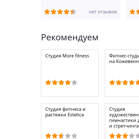
нет отзывов
Рекомендуем
Студия More fitness
Фитнес-студ
на Кожевенн
Студия фитнеса и
Студия
растяжки Estetica
художестве
гимнастики 
и стретчинга
девушек Фл