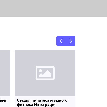
iger
Студия пилатеса и умного
Студия раст
фитнеса Интеграция
Stretch в Н