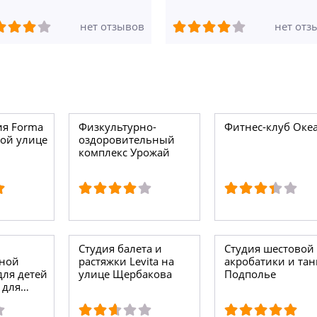
нет отзывов
нет отз
ия Forma
Физкультурно-
Фитнес-клуб Оке
ой улице
оздоровительный
комплекс Урожай
Студия балета и
Студия шестовой
нной
растяжки Levita на
акробатики и тан
для детей
улице Щербакова
Подполье
 для
ипс