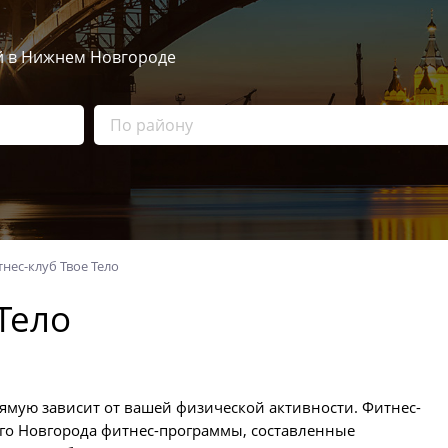
й в Нижнем Новгороде
нес-клуб Твое Тело
Тело
рямую зависит от вашей физической активности. Фитнес-
его Новгорода фитнес-программы, составленные