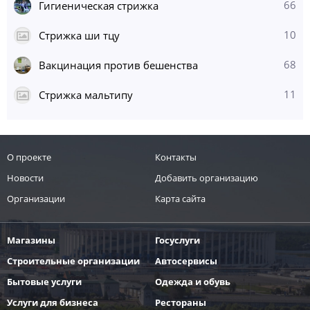
66
Гигиеническая стрижка
Цитологическиеисследования
1500 руб.
10
Стрижка ши тцу
Гистологические исследование
2000 руб.
68
Вакцинация против бешенства
Показать еще
Ритуальные услуги
11
Стрижка мальтипу
Эвтаназия (проводится под общим наркозом, рассчитывается в
зависимости от веса животного)
2000 руб.
Кремация
О проекте
Контакты
2000 руб.
Новости
Добавить организацию
Рентген для животных
Организации
Карта сайта
Проекция
850 руб.
Магазины
Госуслуги
Полное рентгенологическое обследование (независимо от
количества снимков)
Строительные организации
Автосервисы
2500 руб.
Бытовые услуги
Одежда и обувь
Седация для проведения рентгенологического исследования
600 руб.
Услуги для бизнеса
Рестораны