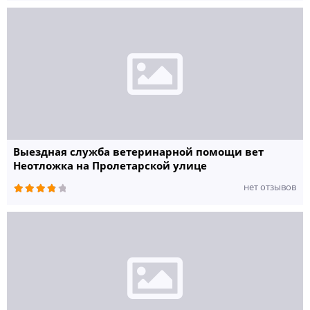
800 руб.
Чистка зубного камня (механическая)
1000 руб.
Санация ротовой полости под седацией: полировка эмали, снятие
зубных камней и зубных отложений УЗ-скалером
2500 руб.
Родовспоможение ,1 час
900 руб.
Кесарево сечение :кошка/собака
6000 руб.
Общая анестезия (седация) .Рассчитывается в зависимости от веса
Выездная служба ветеринарной помощи вет
животного ,длительности медикаментозного сна ,используемых
Неотложка на Пролетарской улице
препаратов.
2000 руб.
нет отзывов
Наложение повязок
250 руб.
Наложение гипсовой повязки (лангеты)
2000 руб.
Остеосинтез
8000 руб.
Снятие клеща
300 руб.