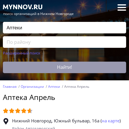
— поиск организаций в Нижнем Новгороде
Расширенный поиск
Найти!
Главная
Организации
Аптеки
Аптека Апрель
Аптека Апрель
Нижний Новгород, Южный бульвар, 16а
(
на карте
)
Район Автозаводский