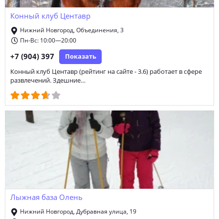
обучение водителей категории A
курсы вокала
Конный клуб Центавр
курсы по математике
тренинг личностного роста
Нижний Новгород, Объединения, 3
Пн-Вс: 10:00—20:00
курсы немецкого языка
курсы французского языка
+7 (904) 397
Показать
школа искусств
Конный клуб Центавр (рейтинг на сайте - 3.6) работает в сфере
развлечений. Здешние…
Лыжная база Олень
Нижний Новгород, Дубравная улица, 19