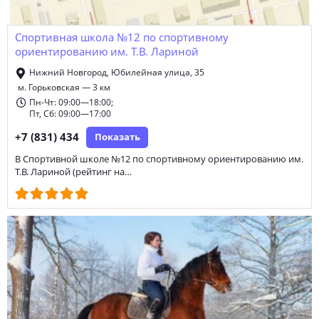
спортивная школа
школа современных танцев
Спортивная школа №12 по спортивному
подготовка к ОГЭ
музыкальные курсы
ориентированию им. Т.В. Лариной
курсы скорочтения
секция бокса
Нижний Новгород, Юбилейная улица, 35
м. Горьковская — 3 км
обучение водителей категории В
секция борьбы
Пн-Чт: 09:00—18:00;
Пт, Сб: 09:00—17:00
курсы рукоделия
курсы актерского мастерства
+7 (831) 434
Показать
секция карате
психологические тренинги
В Спортивной школе №12 по спортивному ориентированию им.
Т.В. Лариной (рейтинг на…
курсы английского языка для детей
основы работы с компьютером
курсы ментальной арифметики
обучение рабочим профессиям
курсы китайского языка
школа хип-хопа
медицинские курсы