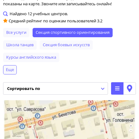
показаны на карте. Звоните или записывайтесь онлайн!
Найдено
12
учебных центров.
Средний рейтинг по оценкам пользователей
3.2
Все услуги
секция спортивного ориентирования
школа танцев
секция боевых искусств
курсы английского языка
Еще
курсы повышения квалификации
курсы мастеров салонов красоты
сортировать по
классы иностранных языков
автошкола
подготовка к экзаменам
танцы для детей
курсы рисования
курсы прикладного искусства
секция гимнастики
секция футбола
подготовка к ЕГЭ