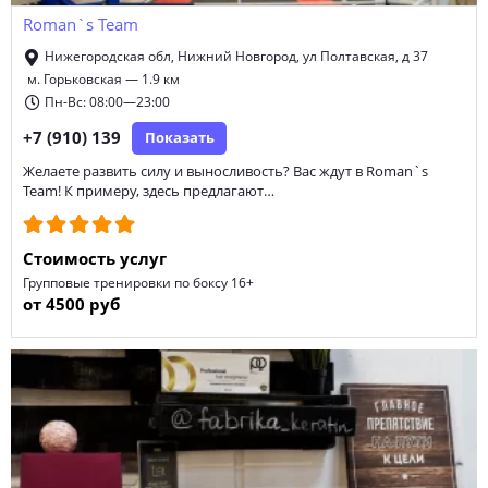
Roman`s Team
курсы скорочтения
обучение водителей категории В
Нижегородская обл, Нижний Новгород, ул Полтавская, д 37
секция борьбы
курсы рукоделия
м. Горьковская — 1.9 км
Пн-Вс: 08:00—23:00
курсы актерского мастерства
секция карате
+7 (910) 139
Показать
психологические тренинги
Желаете развить силу и выносливость? Вас ждут в Roman`s
Team! К примеру, здесь предлагают…
курсы английского языка для детей
основы работы с компьютером
Стоимость услуг
Групповые тренировки по боксу 16+
курсы ментальной арифметики
от 4500 руб
обучение рабочим профессиям
курсы китайского языка
школа хип-хопа
медицинские курсы
обучение водителей категории A
курсы вокала
курсы по математике
тренинг личностного роста