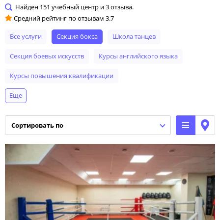
Найден
151
учебный центр и
3
отзыва.
Средний рейтинг по отзывам
3.7
Все услуги
секция бокса
школа танцев
секция боевых искусств
курсы английского языка
курсы повышения квалификации
Еще
курсы мастеров салонов красоты
классы иностранных языков
автошкола
сортировать по
подготовка к экзаменам
танцы для детей
курсы рисования
курсы прикладного искусства
секция гимнастики
секция футбола
подготовка к ЕГЭ
спортивная школа
школа современных танцев
подготовка к ОГЭ
музыкальные курсы