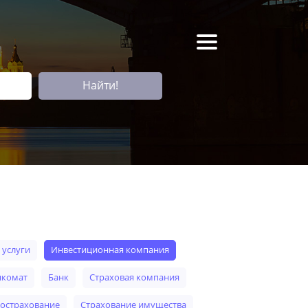
Найти!
е услуги
инвестиционная компания
анкомат
банк
страховая компания
втострахование
страхование имущества