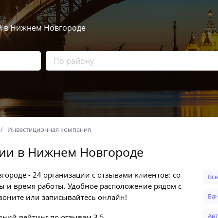
й в Нижнем Новгороде
Инвестиционная компания
ии в Нижнем Новгороде
роде - 24 организации с отзывами клиентов: со
Вс
ены и время работы. Удобное расположение рядом с
б
Звоните или записывайтесь онлайн!
а
дний рейтинг по отзывам
3.5