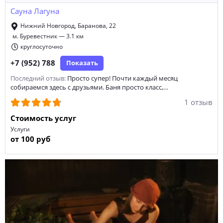
Сауна Лагуна
массажное кресло
парная на 4 человека
Нижний Новгород, Баранова, 22
инфракрасная парная
сауна на корпоратив
м. Буревестник — 3.1 км
круглосуточно
парная на 2 человека
парная на 15 человек
+7 (952) 788
Показать
парная на 3 человека
парная на 20 человек
Эконом
Последний отзыв:
Просто супер! Почти каждый месяц
собираемся здесь с друзьями. Баня просто класс,…
кедровая бочка
прорубь
1 отзыв
Стоимость услуг
Услуги
от 100 руб